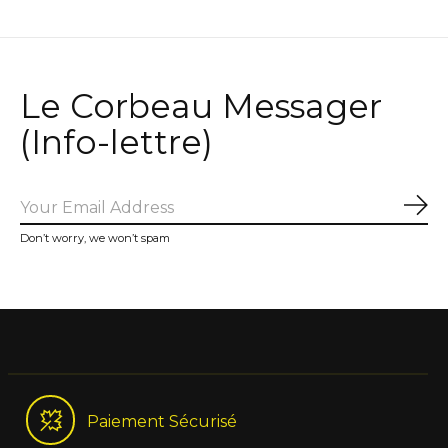
Le Corbeau Messager
(Info-lettre)
Sub
Don’t worry, we won’t spam
Paiement Sécurisé