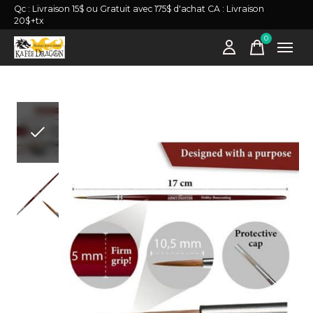
Qc : Livraison 15$ ou Gratuit avec 175$ d'achat CA : Livraison
20$+tx
0
items
Slideshow Items