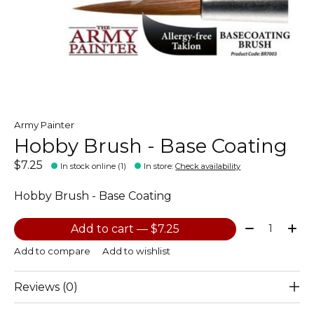
Army Painter
Hobby Brush - Base Coating
$7.25
In stock online (1)
In store
:
Check availability
Hobby Brush - Base Coating
Quantity:
Add to cart — $7.25
Add to compare
Add to wishlist
Reviews (0)