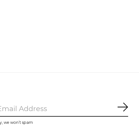
Subs
y, we won’t spam