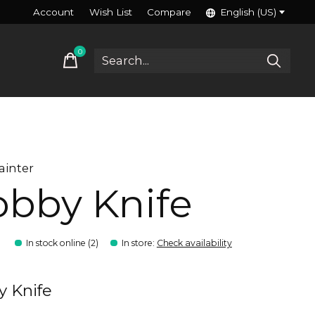
Account
Wish List
Compare
English (US)
0
items
ainter
bby Knife
9
In stock online (2)
In store
:
Check availability
 Knife