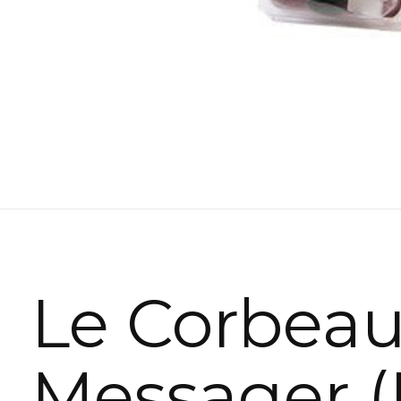
Le Corbea
Messager (