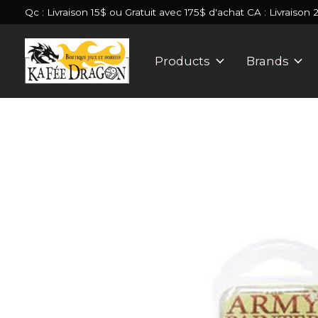
Qc : Livraison 15$ ou Gratuit avec 175$ d'achat CA : Livraison 
Products
Brands
Slideshow Items