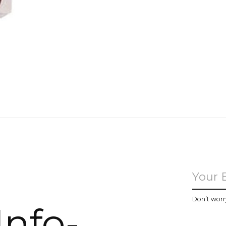
u
Don’t worr
Info-