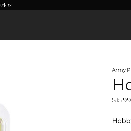
20$+tx
Army P
Ho
$15.9
Hobby