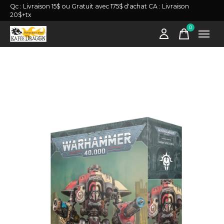
Qc : Livraison 15$ ou Gratuit avec 175$ d'achat CA : Livraison
20$+tx
0
items
Slideshow Items