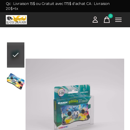
Qc : Livraison 15$ ou Gratuit avec 175$ d'achat CA : Livraison
20$+tx
0
items
Slideshow Items