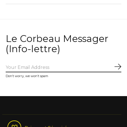
Le Corbeau Messager
(Info-lettre)
Sub
Don’t worry, we won’t spam