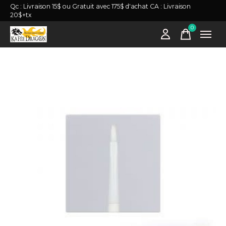
Qc : Livraison 15$ ou Gratuit avec 175$ d'achat CA : Livraison
20$+tx
0
items
Slideshow Items