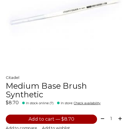
Citadel
Medium Base Brush
Synthetic
$8.70
In stock online (7)
In store
:
Check availability
Quantity:
Add to cart — $8.70
Add to compare
Add to wishlist