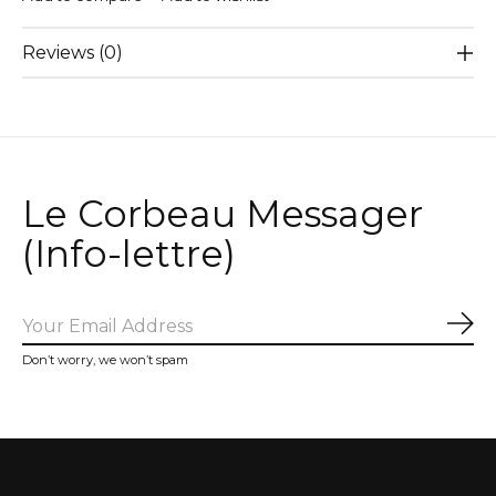
Reviews (0)
Le Corbeau Messager
(Info-lettre)
Sub
Don’t worry, we won’t spam