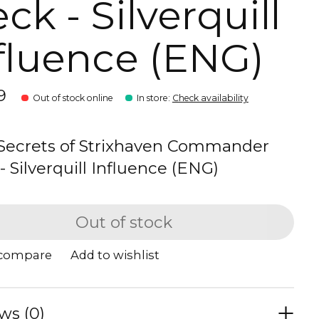
ck - Silverquill
fluence (ENG)
9
Out of stock online
In store
:
Check availability
ecrets of Strixhaven Commander
- Silverquill Influence (ENG)
Out of stock
 compare
Add to wishlist
ws (0)