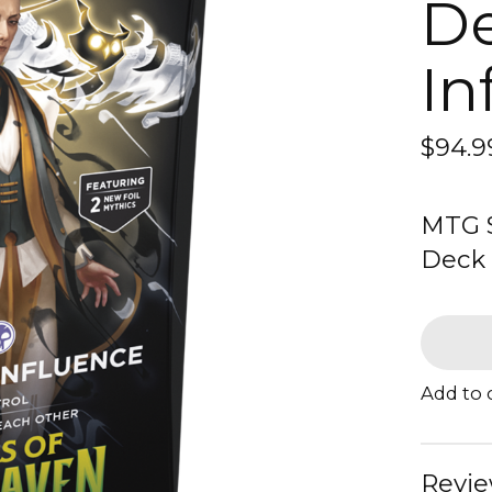
De
In
$94.9
MTG S
Deck 
Add to
Revie