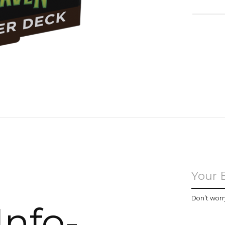
u
Don’t worr
Info-