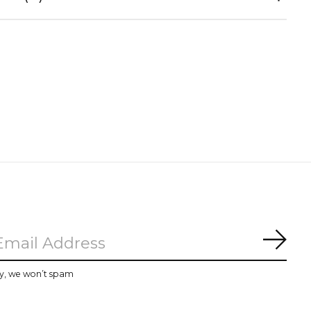
Subs
y, we won’t spam