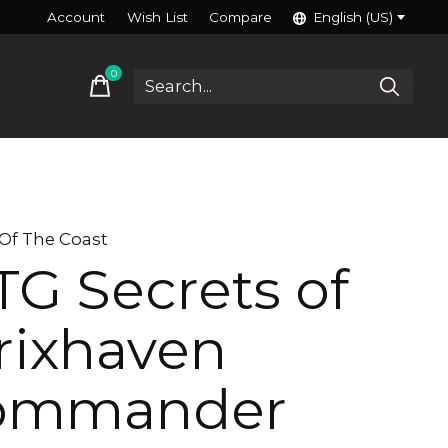
Account
Wish List
Compare
English (US)
0
items
Of The Coast
G Secrets of
rixhaven
ommander