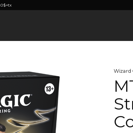
20$+tx
Wizard 
MT
St
C