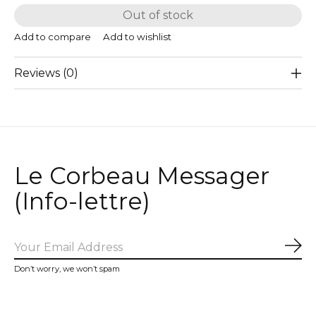
Out of stock
Add to compare
Add to wishlist
Reviews (0)
Le Corbeau Messager
(Info-lettre)
Sub
Don’t worry, we won’t spam