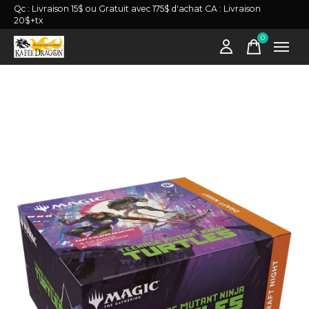
Qc : Livraison 15$ ou Gratuit avec 175$ d'achat CA : Livraison
20$+tx
0
items
Slideshow Items