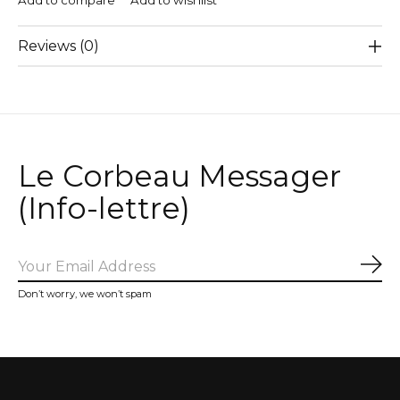
Add to compare
Add to wishlist
Reviews (0)
Le Corbeau Messager
(Info-lettre)
Sub
Don’t worry, we won’t spam