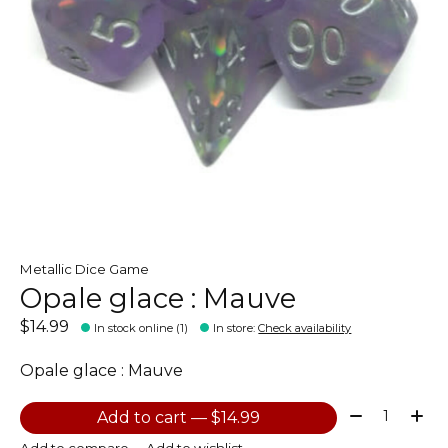
Metallic Dice Game
Opale glace : Mauve
$14.99
In stock online (1)
In store
:
Check availability
Opale glace : Mauve
Quantity:
Add to cart — $14.99