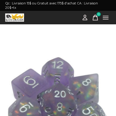
Qc : Livraison 15$ ou Gratuit avec 175$ d'achat CA : Livraison
20$+tx
0
items
Slideshow Items