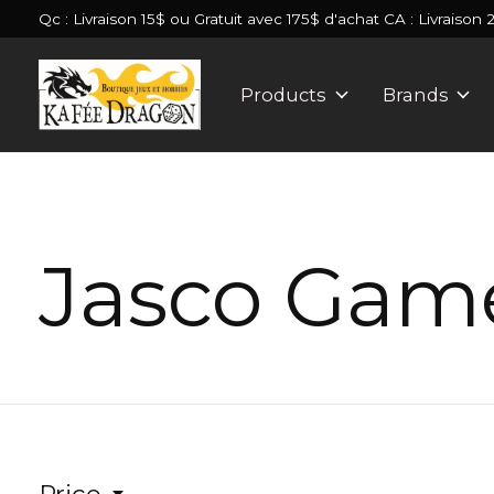
Qc : Livraison 15$ ou Gratuit avec 175$ d'achat CA : Livraison 
Products
Brands
Jasco Gam