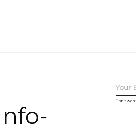
u
Don’t worr
Info-