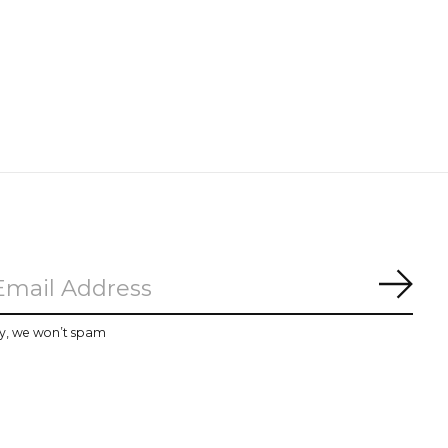
Subs
y, we won’t spam