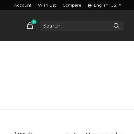
Account
Wish List
Compare
English (US)
0
items