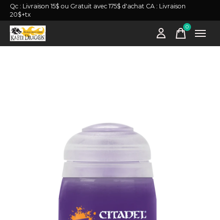
Qc : Livraison 15$ ou Gratuit avec 175$ d'achat CA : Livraison
20$+tx
0
items
Slideshow Items