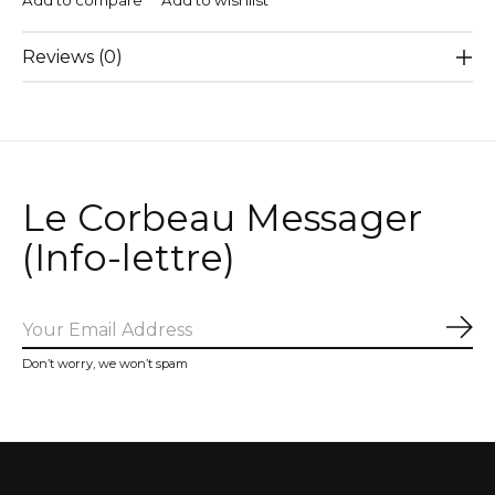
Add to compare
Add to wishlist
Reviews (0)
Le Corbeau Messager
(Info-lettre)
Sub
Don’t worry, we won’t spam