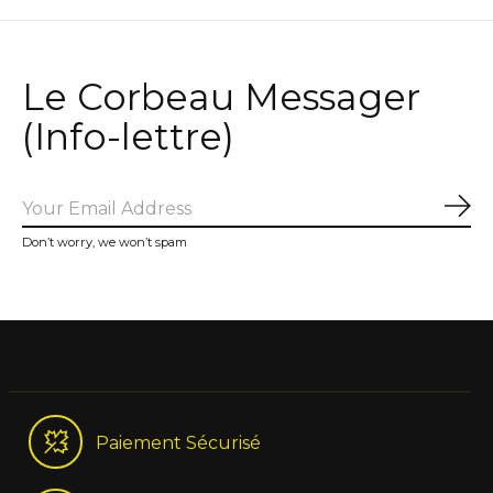
Le Corbeau Messager
(Info-lettre)
Sub
Don’t worry, we won’t spam
Paiement Sécurisé