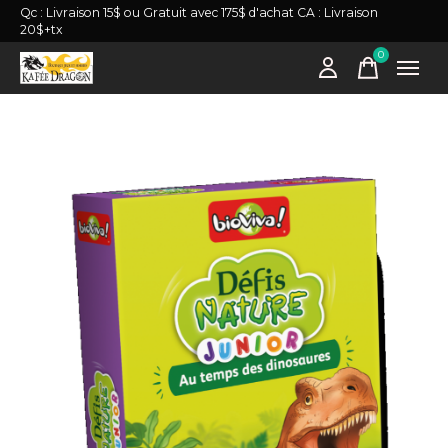
Qc : Livraison 15$ ou Gratuit avec 175$ d'achat CA : Livraison
20$+tx
0
items
Slideshow Items