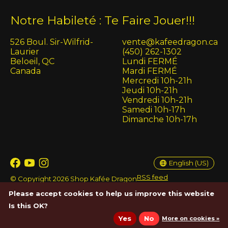
Notre Habileté : Te Faire Jouer!!!
526 Boul. Sir-Wilfrid-
vente@kafeedragon.ca
Laurier
(450) 262-1302
Beloeil, QC
Lundi FERMÉ
Canada
Mardi FERMÉ
Mercredi 10h-21h
Jeudi 10h-21h
Vendredi 10h-21h
Samedi 10h-17h
Dimanche 10h-17h
English (US)
Français (CA)
English (US)
RSS feed
© Copyright 2026 Shop Kafée Dragon
Please accept cookies to help us improve this website
Is this OK?
Yes
No
More on cookies »