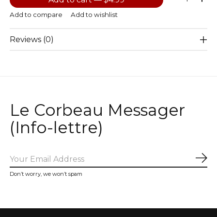
Add to compare
Add to wishlist
Reviews (0)
Le Corbeau Messager
(Info-lettre)
Sub
Don’t worry, we won’t spam