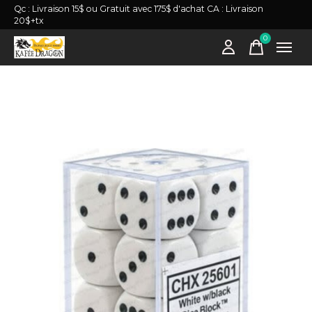
Qc : Livraison 15$ ou Gratuit avec 175$ d'achat CA : Livraison
20$+tx
0
items
Slideshow Items