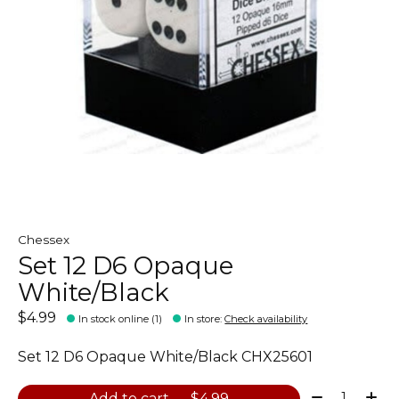
Chessex
Set 12 D6 Opaque
White/Black
$4.99
In stock online (1)
In store
:
Check availability
Set 12 D6 Opaque White/Black CHX25601
Quantity:
Add to cart — $4.99