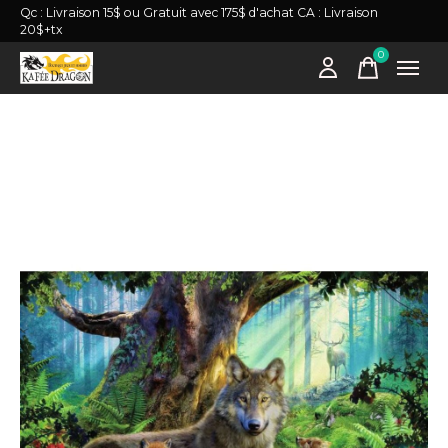
Qc : Livraison 15$ ou Gratuit avec 175$ d'achat CA : Livraison
20$+tx
0
items
Slideshow Items