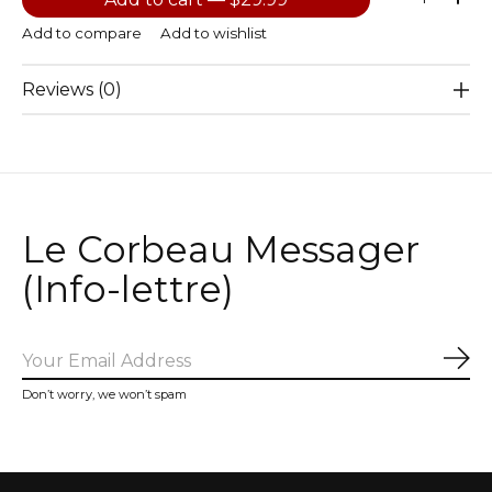
Add to compare
Add to wishlist
Reviews (0)
Le Corbeau Messager
(Info-lettre)
Sub
Don’t worry, we won’t spam