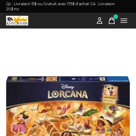
Qc : Livraison 15$ ou Gratuit avec 175$ d'achat CA : Livraison
20$+tx
0
items
Slideshow Items