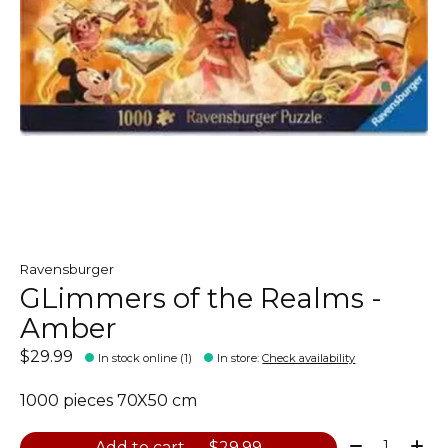
Ravensburger
GLimmers of the Realms -
Amber
$29.99
In stock online (1)
In store
:
Check availability
1000 pieces 70X50 cm
Quantity:
Add to cart — $29.99