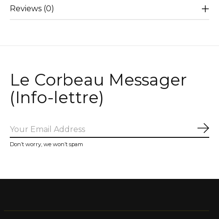
Reviews (0)
Le Corbeau Messager
(Info-lettre)
Sub
Don’t worry, we won’t spam