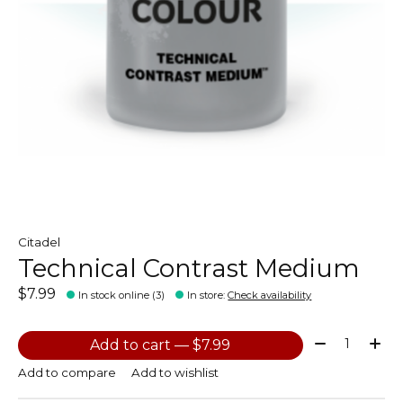
Citadel
Technical Contrast Medium
$7.99
In stock online (3)
In store
:
Check availability
Quantity:
Add to cart — $7.99
Add to compare
Add to wishlist