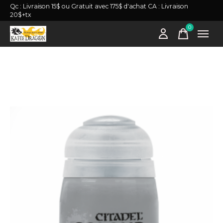
Qc : Livraison 15$ ou Gratuit avec 175$ d'achat CA : Livraison
20$+tx
0
items
Slideshow Items