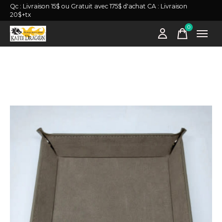
Qc : Livraison 15$ ou Gratuit avec 175$ d'achat CA : Livraison
20$+tx
0
items
Slideshow Items