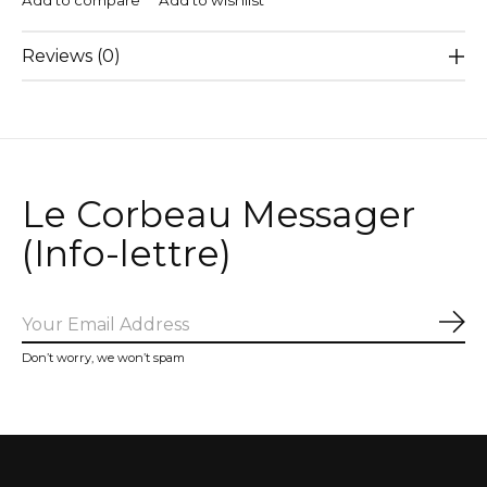
Add to compare
Add to wishlist
Reviews (0)
Le Corbeau Messager
(Info-lettre)
Sub
Don’t worry, we won’t spam