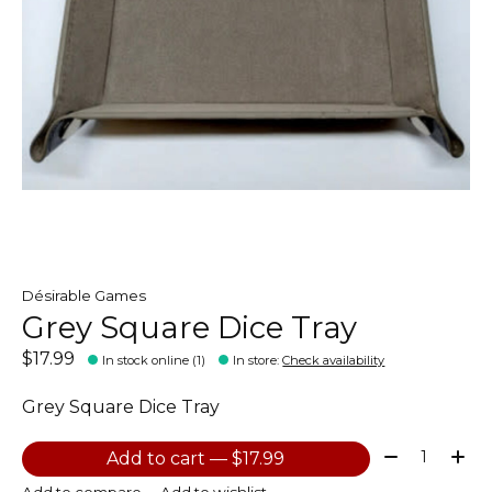
Désirable Games
Grey Square Dice Tray
$17.99
In stock online (1)
In store
:
Check availability
Grey Square Dice Tray
Quantity:
Add to cart — $17.99