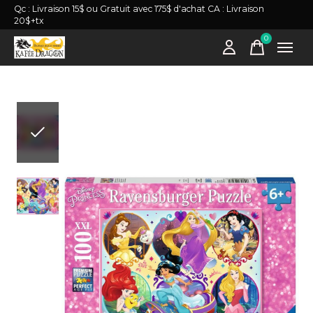
Qc : Livraison 15$ ou Gratuit avec 175$ d'achat CA : Livraison
20$+tx
0
items
Slideshow Items