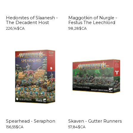
Hedonites of Slaanesh -
Maggotkin of Nurgle -
The Decadent Host
Festus The Leechlord
226,14$CA
98,28$CA
Spearhead - Seraphon
Skaven - Gutter Runners
156,55$CA
57,84$CA