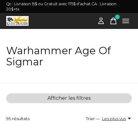
Qc : Livraison 15$ ou Gratuit avec 175$ d'achat CA : Livraison
20$+tx
0
items
Warhammer Age Of
Sigmar
Afficher les filtres
95
résultats
Trier —
Les plus vus