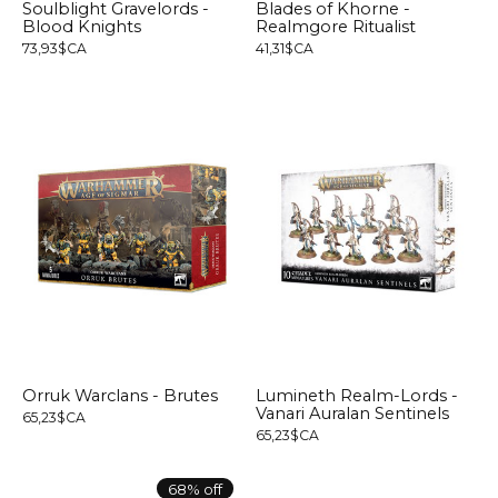
Soulblight Gravelords -
Blades of Khorne -
Blood Knights
Realmgore Ritualist
73,93$CA
41,31$CA
Orruk Warclans - Brutes
Lumineth Realm-Lords -
Vanari Auralan Sentinels
65,23$CA
65,23$CA
68% off