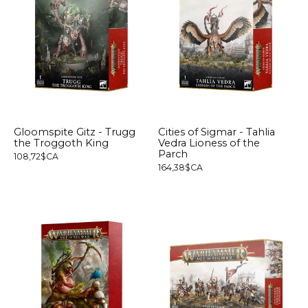
Gloomspite Gitz - Trugg
Cities of Sigmar - Tahlia
the Troggoth King
Vedra Lioness of the
Parch
108,72$CA
164,38$CA