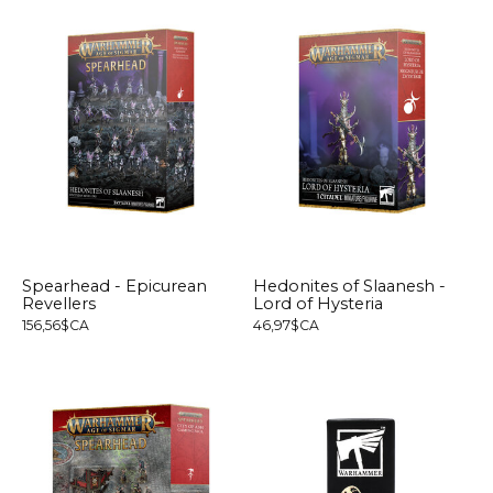
Spearhead - Epicurean
Hedonites of Slaanesh -
Revellers
Lord of Hysteria
156,56$CA
46,97$CA