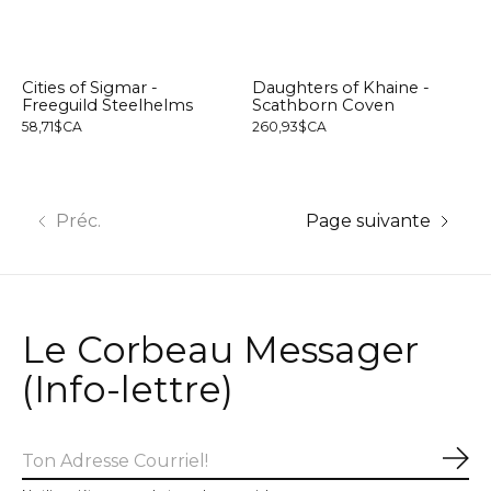
Cities of Sigmar -
Daughters of Khaine -
Freeguild Steelhelms
Scathborn Coven
58,71$CA
260,93$CA
Préc.
Page suivante
Le Corbeau Messager
(Info-lettre)
S'a