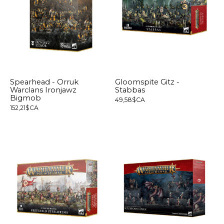
Spearhead - Orruk
Gloomspite Gitz -
Warclans Ironjawz
Stabbas
Bigmob
49,58$CA
152,21$CA