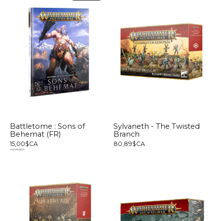
Battletome : Sons of
Sylvaneth - The Twisted
Behemat (FR)
Branch
15,00$CA
80,89$CA
46,75$CA