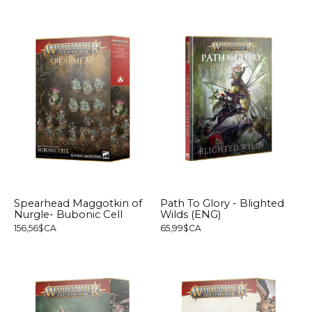
Spearhead Maggotkin of
Path To Glory - Blighted
Nurgle- Bubonic Cell
Wilds (ENG)
156,56$CA
65,99$CA