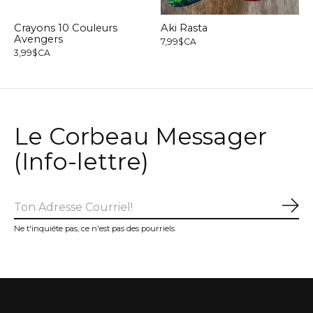
Crayons 10 Couleurs
Aki Rasta
Avengers
7,99$CA
3,99$CA
Le Corbeau Messager
(Info-lettre)
S'a
Ne t'inquiéte pas, ce n'est pas des pourriels