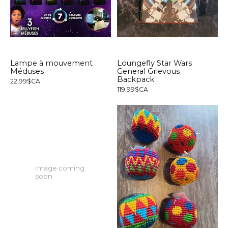
Lampe à mouvement
Loungefly Star Wars
Méduses
General Grievous
Backpack
22,99$CA
119,99$CA
Image coming
soon