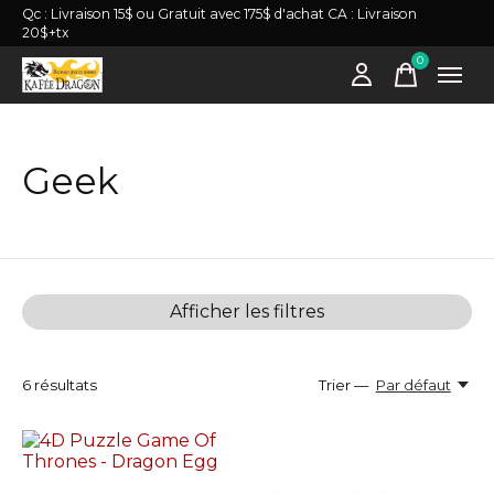
Qc : Livraison 15$ ou Gratuit avec 175$ d'achat CA : Livraison
20$+tx
0
items
Geek
Afficher les filtres
6
résultats
Trier —
Par défaut