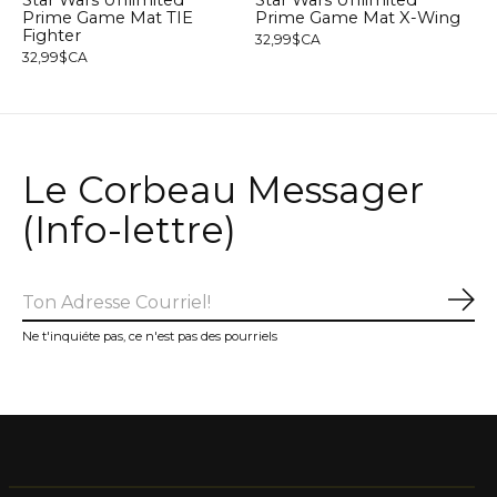
Star Wars Unlimited
Star Wars Unlimited
Prime Game Mat TIE
Prime Game Mat X-Wing
Fighter
32,99$CA
32,99$CA
Le Corbeau Messager
(Info-lettre)
S'a
Ne t'inquiéte pas, ce n'est pas des pourriels