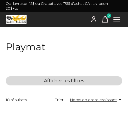
Qc : Livraison 15$ ou Gratuit avec 175$ d'achat CA : Livraison
20$+tx
0
items
Playmat
Afficher les filtres
18
résultats
Trier —
Noms en ordre croissant