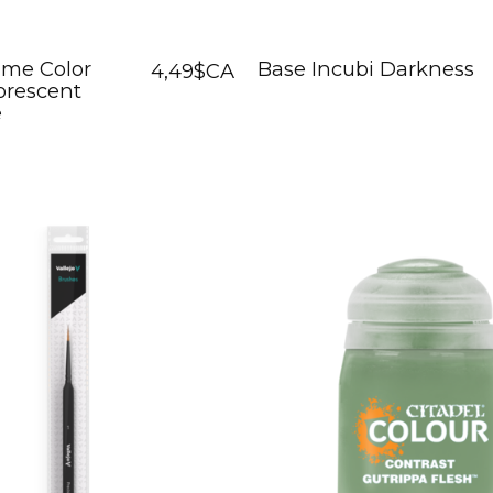
ame Color
Base Incubi Darkness
4,49$CA
uorescent
e