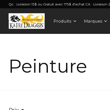
Qc : Livraison 15$ ou Gratuit avec 175$ d'achat CA : Livraison 
Produits
Marques
Peinture