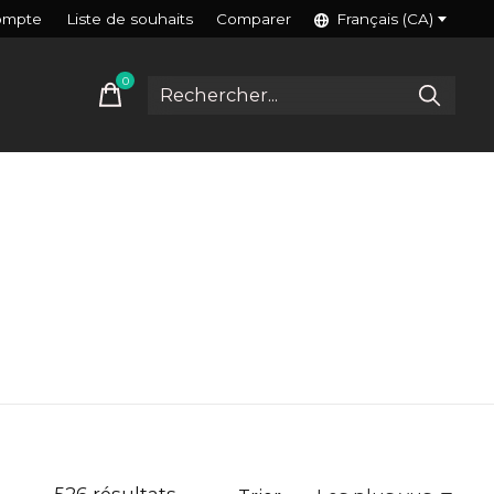
ompte
Liste de souhaits
Comparer
Français (CA)
0
items