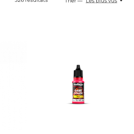
526
résultats
Trier —
Les plus vus