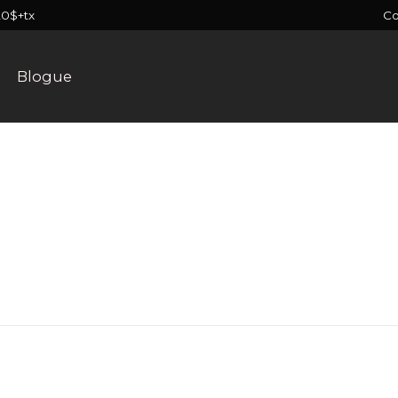
C
20$+tx
Blogue