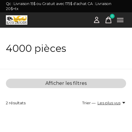
Qc : Livraison 15$ ou Gratuit avec 175$ d'achat CA : Livraison
20$+tx
0
items
4000 pièces
Afficher les filtres
2
résultats
Trier —
Les plus vus