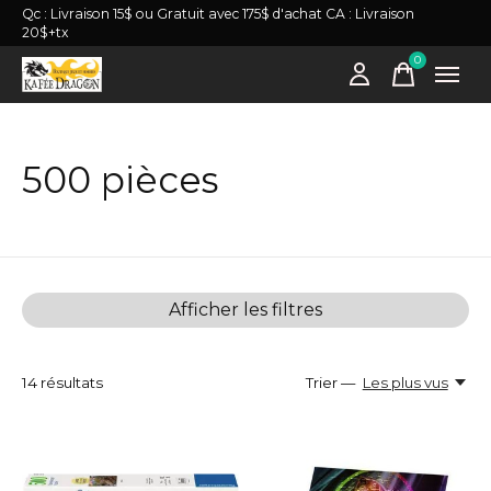
Qc : Livraison 15$ ou Gratuit avec 175$ d'achat CA : Livraison
20$+tx
0
items
500 pièces
Afficher les filtres
14
résultats
Trier —
Les plus vus