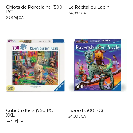
Chiots de Porcelaine (500
Le Récital du Lapin
PC)
24,99$CA
24,99$CA
Cute Crafters (750 PC
Boreal (500 PC)
XXL)
24,99$CA
34,99$CA