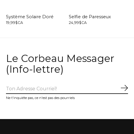
Système Solaire Doré
Selfie de Paresseux
19,99$CA
24,99$CA
Le Corbeau Messager
(Info-lettre)
S'a
Ne t'inquiéte pas, ce n'est pas des pourriels