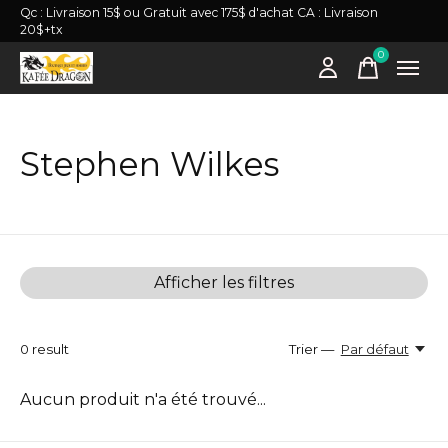
Qc : Livraison 15$ ou Gratuit avec 175$ d'achat CA : Livraison
20$+tx
0
items
Stephen Wilkes
Afficher les filtres
0
result
Trier —
Par défaut
Aucun produit n'a été trouvé...