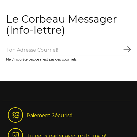
Le Corbeau Messager
(Info-lettre)
S'a
Ne t'inquiéte pas, ce n'est pas des pourriels
Paiement Sécurisé
Tu peux parler avec un humain!