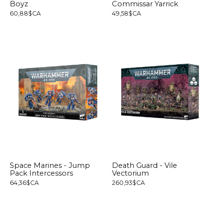
Boyz
Commissar Yarrick
60,88$CA
49,58$CA
Space Marines - Jump
Death Guard - Vile
Pack Intercessors
Vectorium
64,36$CA
260,93$CA