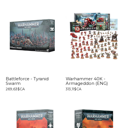
Battleforce - Tyranid
Warhammer 40K -
Swarm
Armageddon (ENG)
269,63$CA
313,11$CA