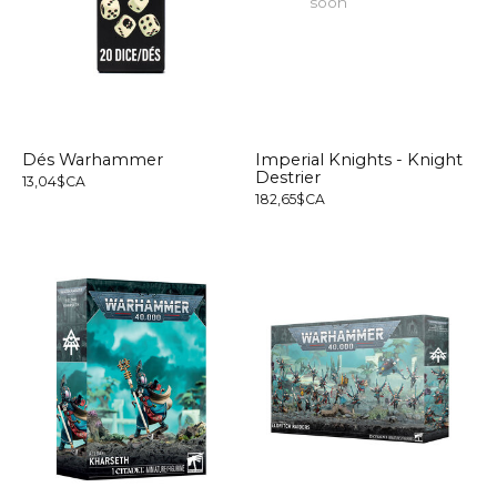
soon
Dés Warhammer
Imperial Knights - Knight
Destrier
13,04$CA
182,65$CA