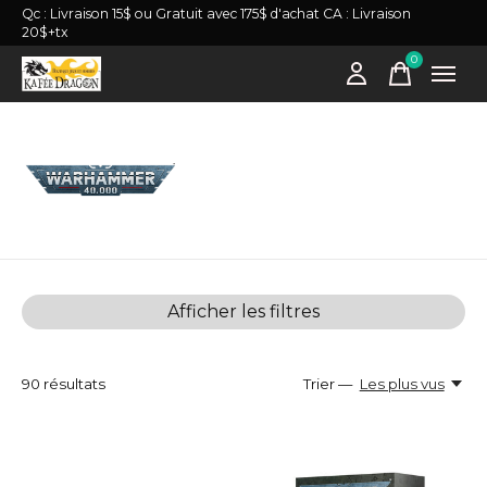
Qc : Livraison 15$ ou Gratuit avec 175$ d'achat CA : Livraison
20$+tx
0
items
Warhammer 40K
Afficher les filtres
90
résultats
Trier —
Les plus vus