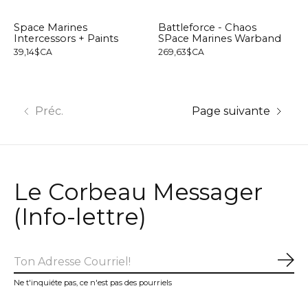
Space Marines
Battleforce - Chaos
Intercessors + Paints
SPace Marines Warband
39,14$CA
269,63$CA
Préc.
Page suivante
Le Corbeau Messager
(Info-lettre)
S'a
Ne t'inquiéte pas, ce n'est pas des pourriels