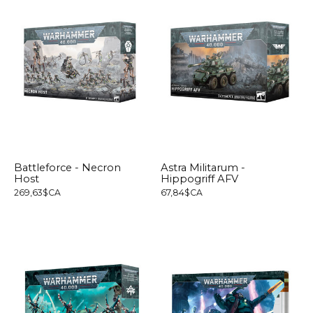
Battleforce - Necron
Astra Militarum -
Host
Hippogriff AFV
269,63$CA
67,84$CA