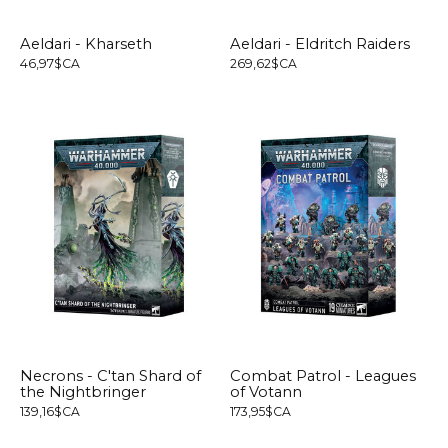
Aeldari - Kharseth
Aeldari - Eldritch Raiders
46,97$CA
269,62$CA
Necrons - C'tan Shard of
Combat Patrol - Leagues
the Nightbringer
of Votann
139,16$CA
173,95$CA