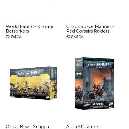
World Eaters - Khorne
Chaos Space Marines -
Berserkers
Red Corsairs Raiders
72,19$CA
67,84$CA
Orks - Beast Snagga
Astra Militarum -