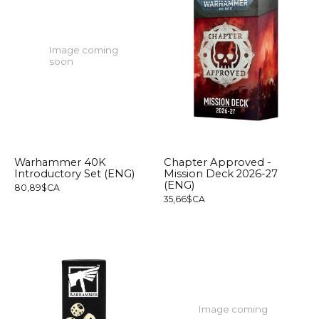
Image coming
soon
Warhammer 40K
Chapter Approved -
Introductory Set (ENG)
Mission Deck 2026-27
(ENG)
80,89$CA
35,66$CA
Image coming