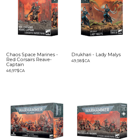
Chaos Space Marines -
Drukhari - Lady Malys
Red Corsairs Reave-
49,58$CA
Captain
46,97$CA