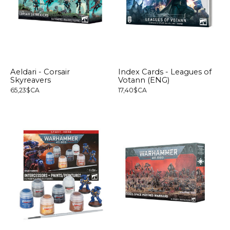
Aeldari - Corsair
Index Cards - Leagues of
Skyreavers
Votann (ENG)
65,23$CA
17,40$CA