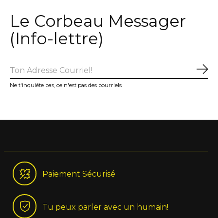
Le Corbeau Messager
(Info-lettre)
S'a
Ne t'inquiéte pas, ce n'est pas des pourriels
Paiement Sécurisé
Tu peux parler avec un humain!