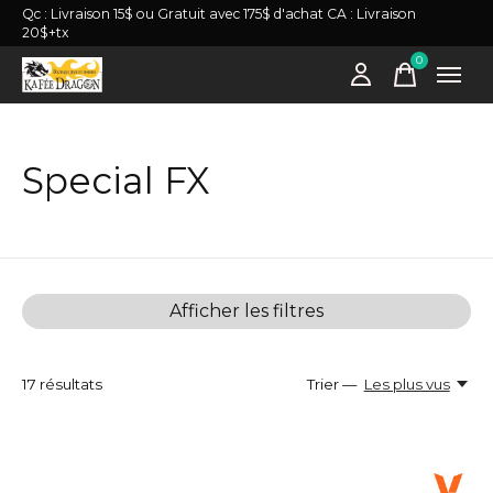
Qc : Livraison 15$ ou Gratuit avec 175$ d'achat CA : Livraison
20$+tx
0
items
Special FX
Afficher les filtres
17
résultats
Trier —
Les plus vus