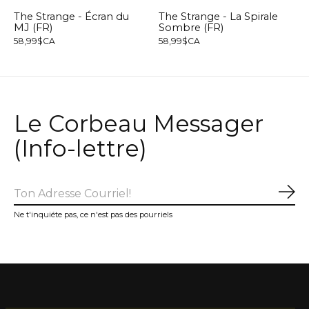
The Strange - Écran du
The Strange - La Spirale
MJ (FR)
Sombre (FR)
58,99$CA
58,99$CA
Le Corbeau Messager
(Info-lettre)
S'a
Ne t'inquiéte pas, ce n'est pas des pourriels