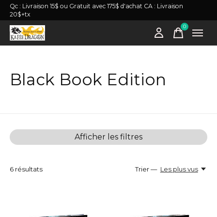
Qc : Livraison 15$ ou Gratuit avec 175$ d'achat CA : Livraison
20$+tx
0
items
Black Book Edition
Afficher les filtres
6
résultats
Trier —
Les plus vus