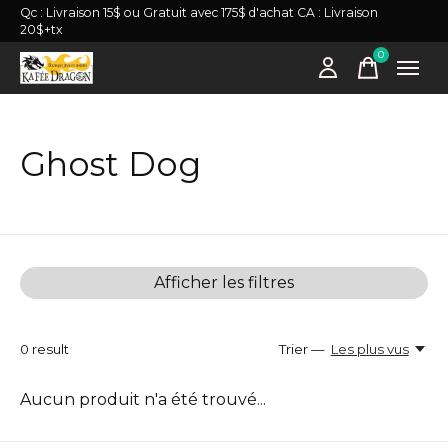
Qc : Livraison 15$ ou Gratuit avec 175$ d'achat CA : Livraison
20$+tx
0
items
Ghost Dog
Afficher les filtres
0
result
Trier —
Les plus vus
Aucun produit n'a été trouvé...