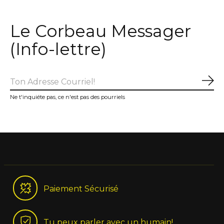
Le Corbeau Messager
(Info-lettre)
S'a
Ne t'inquiéte pas, ce n'est pas des pourriels
Paiement Sécurisé
Tu peux parler avec un humain!