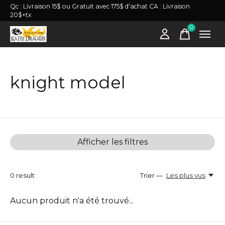
Qc : Livraison 15$ ou Gratuit avec 175$ d'achat CA : Livraison
20$+tx
0
items
knight model
Afficher les filtres
0
result
Trier —
Les plus vus
Aucun produit n'a été trouvé...