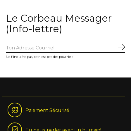
Le Corbeau Messager
(Info-lettre)
S'a
Ne t'inquiéte pas, ce n'est pas des pourriels
Paiement Sécurisé
Tu peux parler avec un humain!