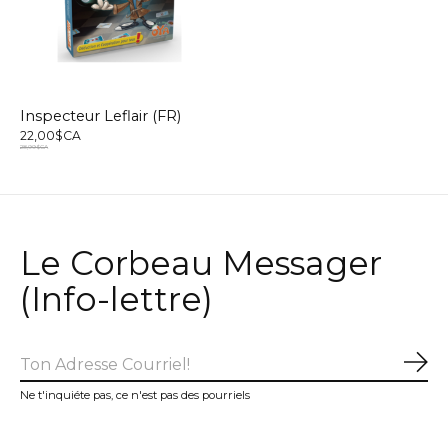
Inspecteur Leflair (FR)
22,00$CA
28,99$CA
Le Corbeau Messager
(Info-lettre)
S'a
Ne t'inquiéte pas, ce n'est pas des pourriels