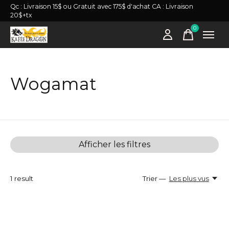
Qc : Livraison 15$ ou Gratuit avec 175$ d'achat CA : Livraison
20$+tx
0
items
Wogamat
Afficher les filtres
1
result
Trier —
Les plus vus