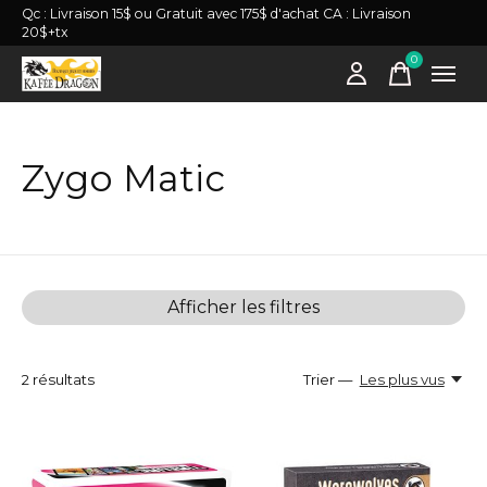
Qc : Livraison 15$ ou Gratuit avec 175$ d'achat CA : Livraison
20$+tx
0
items
Zygo Matic
Afficher les filtres
2
résultats
Trier —
Les plus vus