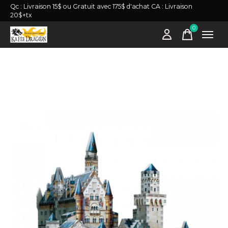
Qc : Livraison 15$ ou Gratuit avec 175$ d'achat CA : Livraison
20$+tx
0
items
Slideshow Items