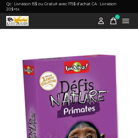
Qc : Livraison 15$ ou Gratuit avec 175$ d'achat CA : Livraison
20$+tx
0
items
Slideshow Items