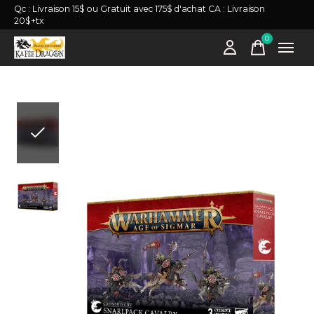
Qc : Livraison 15$ ou Gratuit avec 175$ d'achat CA : Livraison
20$+tx
0
items
Slideshow Items