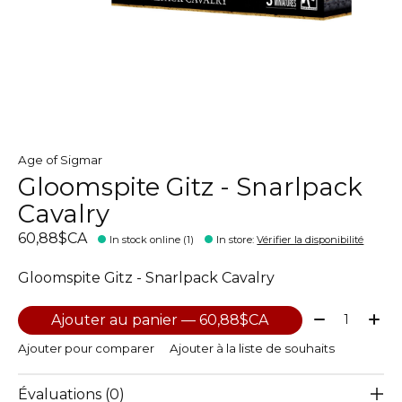
Age of Sigmar
Gloomspite Gitz - Snarlpack
Cavalry
60,88$CA
In stock online (1)
In store
:
Vérifier la disponibilité
Gloomspite Gitz - Snarlpack Cavalry
Quantité:
Ajouter au panier — 60,88$CA
Ajouter pour comparer
Ajouter à la liste de souhaits
Évaluations (0)