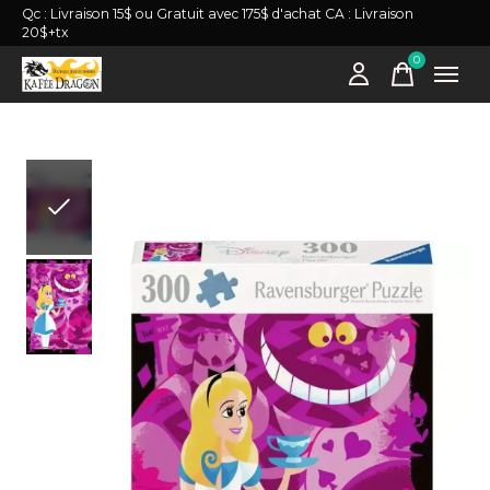
Qc : Livraison 15$ ou Gratuit avec 175$ d'achat CA : Livraison
20$+tx
0
items
Slideshow Items