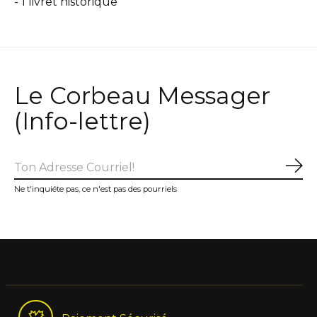
- 1 livret historique
Le Corbeau Messager
(Info-lettre)
S'a
Ne t'inquiéte pas, ce n'est pas des pourriels