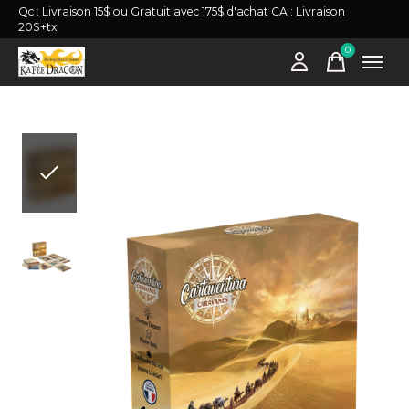
Qc : Livraison 15$ ou Gratuit avec 175$ d'achat CA : Livraison
20$+tx
0
items
Slideshow Items