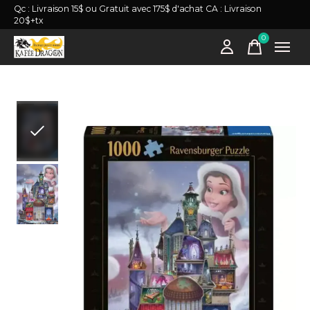
Qc : Livraison 15$ ou Gratuit avec 175$ d'achat CA : Livraison
20$+tx
0
items
Slideshow Items