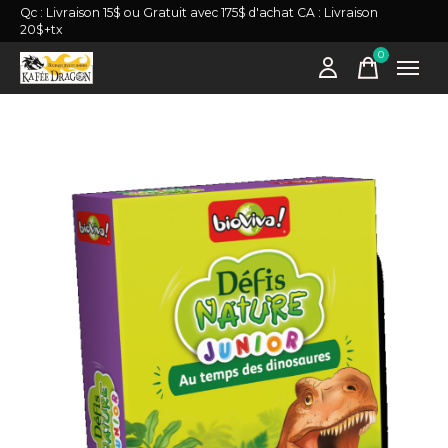
Qc : Livraison 15$ ou Gratuit avec 175$ d'achat CA : Livraison
20$+tx
0
items
Slideshow Items