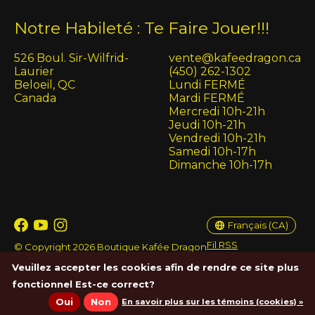
Notre Habileté : Te Faire Jouer!!!
526 Boul. Sir-Wilfrid-
vente@kafeedragon.ca
Laurier
(450) 262-1302
Beloeil, QC
Lundi FERMÉ
Canada
Mardi FERMÉ
Mercredi 10h-21h
Jeudi 10h-21h
Vendredi 10h-21h
Samedi 10h-17h
Dimanche 10h-17h
English (US)
Français (CA)
Français (CA)
Fil RSS
© Copyright 2026 Boutique Kafée Dragon
Veuillez accepter les cookies afin de rendre ce site plus
fonctionnel Est-ce correct?
Oui
Non
En savoir plus sur les témoins (cookies) »