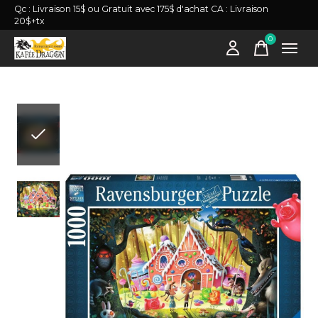
Qc : Livraison 15$ ou Gratuit avec 175$ d'achat CA : Livraison
20$+tx
0
items
Slideshow Items