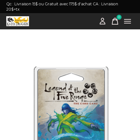
Qc : Livraison 15$ ou Gratuit avec 175$ d'achat CA : Livraison
20$+tx
0
items
Slideshow Items