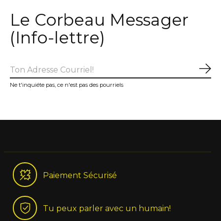
Le Corbeau Messager
(Info-lettre)
S'a
Ne t'inquiéte pas, ce n'est pas des pourriels
Paiement Sécurisé
Tu peux parler avec un humain!