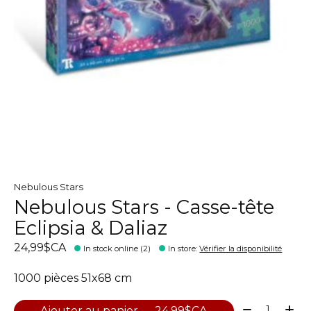
Nebulous Stars
Nebulous Stars - Casse-tête
Eclipsia & Daliaz
24,99$CA
In stock online (2)
In store
:
Vérifier la disponibilité
1000 pièces 51x68 cm
Quantité:
Ajouter au panier — 24,99$CA