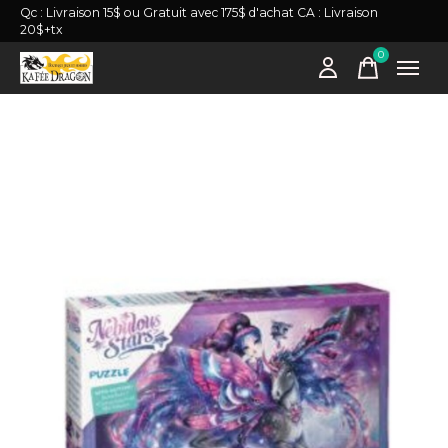
Qc : Livraison 15$ ou Gratuit avec 175$ d'achat CA : Livraison
20$+tx
0
items
Slideshow Items