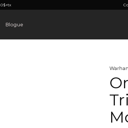
C
20$+tx
Blogue
Warham
Or
Tr
M