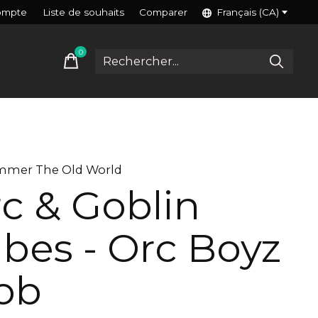
ompte
Liste de souhaits
Comparer
Français (CA)
0
items
mer The Old World
c & Goblin
ibes - Orc Boyz
ob