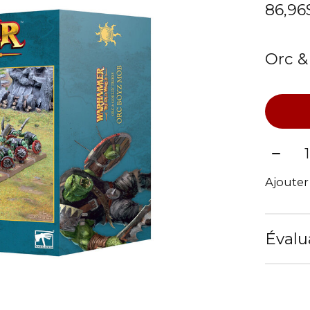
86,9
Orc &
Quant
Ajoute
Évalu