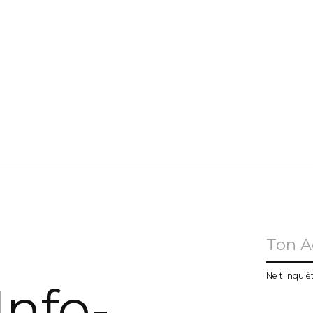
u
Ne t'inquié
Info-