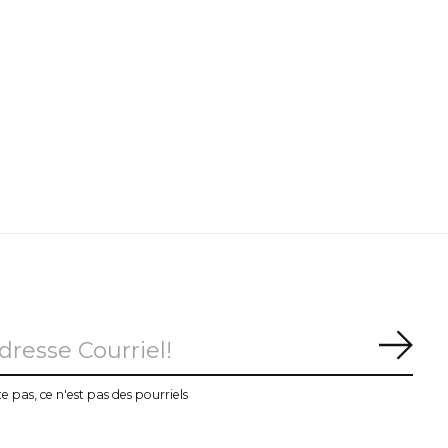
S'ab
te pas, ce n'est pas des pourriels