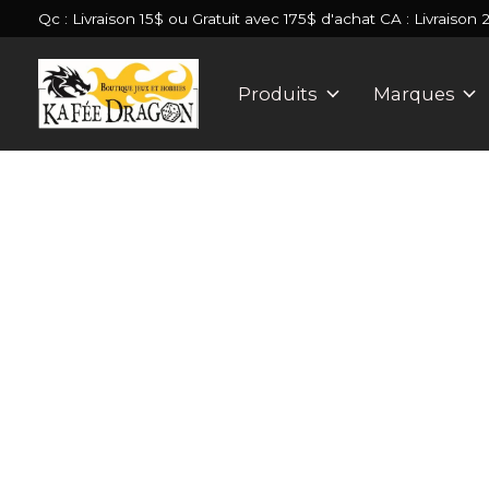
Qc : Livraison 15$ ou Gratuit avec 175$ d'achat CA : Livraison 
Produits
Marques
Slideshow Items