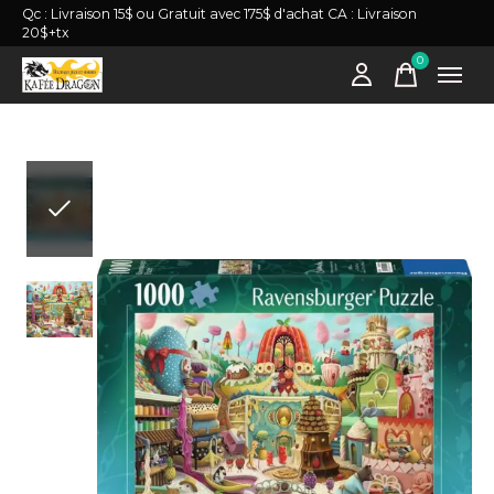
Qc : Livraison 15$ ou Gratuit avec 175$ d'achat CA : Livraison
20$+tx
0
items
Slideshow Items