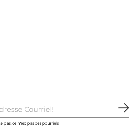
S'ab
te pas, ce n'est pas des pourriels