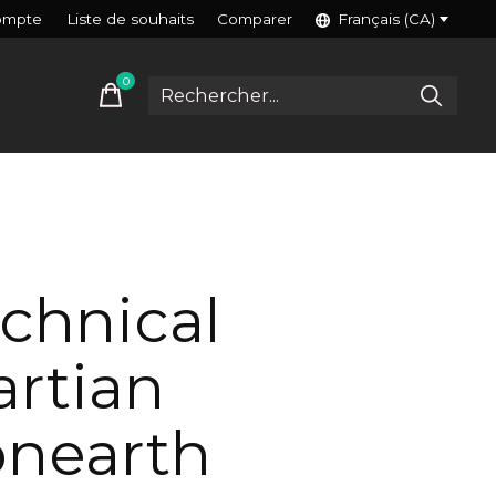
ompte
Liste de souhaits
Comparer
Français (CA)
0
items
chnical
rtian
onearth