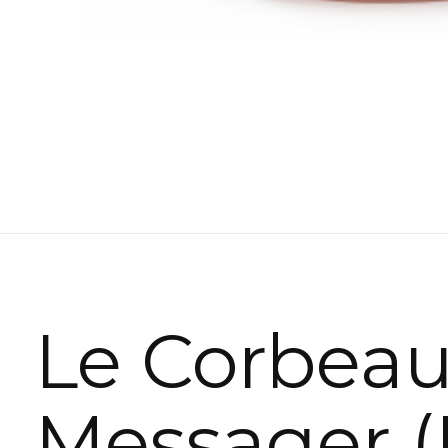
Le Corbea
Messager (