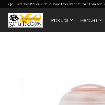
Qc : Livraison 15$ ou Gratuit avec 175$ d'achat CA : Livraison 
Produits
Marques
Slideshow Items