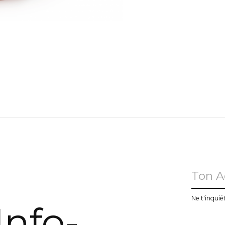
u
Ne t'inquié
Info-