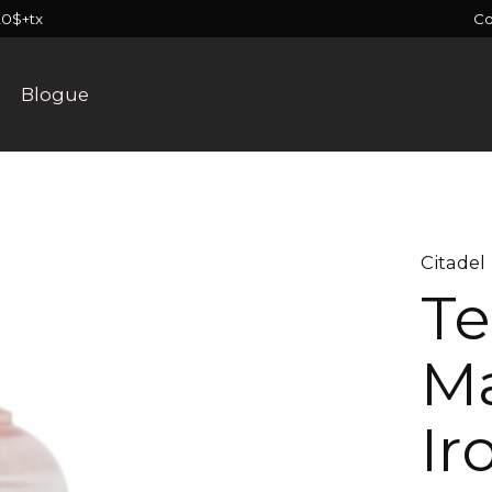
C
20$+tx
Blogue
Citadel
Te
Ma
Ir