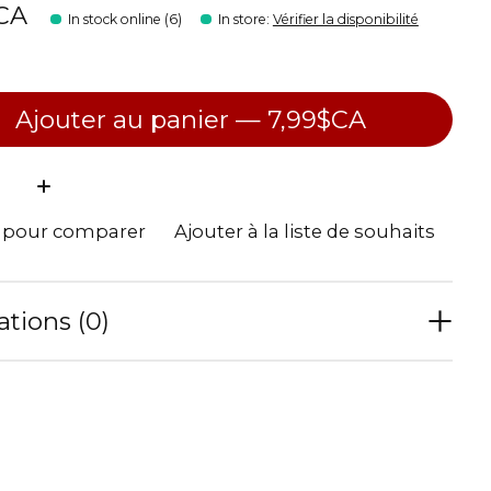
CA
In stock online (6)
In store
:
Vérifier la disponibilité
Ajouter au panier — 7,99$CA
ité:
r pour comparer
Ajouter à la liste de souhaits
ations (0)