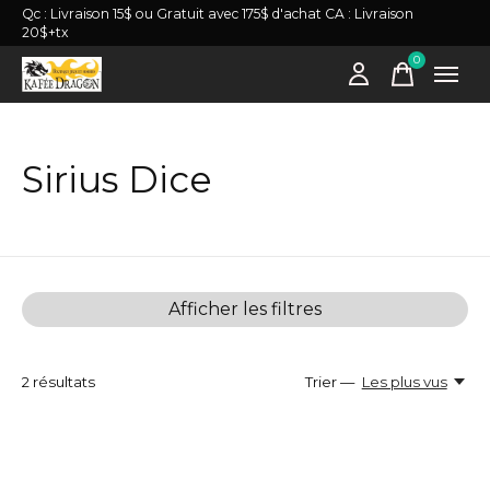
Qc : Livraison 15$ ou Gratuit avec 175$ d'achat CA : Livraison
20$+tx
0
items
Sirius Dice
Afficher les filtres
2
résultats
Trier —
Les plus vus