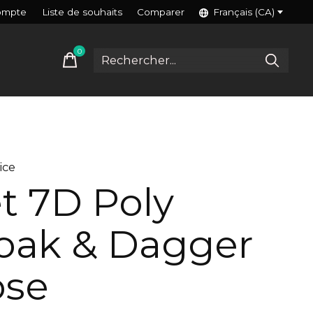
ompte
Liste de souhaits
Comparer
Français (CA)
0
items
ice
t 7D Poly
oak & Dagger
ose