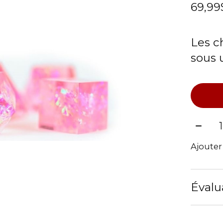
69,9
Les c
sous 
Quant
Ajoute
Évalu