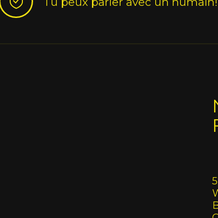
Tu peux parler avec un humain!
5
W
B