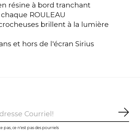
n résine à bord tranchant
ns chaque ROULEAU
crocheuses brillent à la lumière
dans et hors de l'écran Sirius
S'ab
te pas, ce n'est pas des pourriels