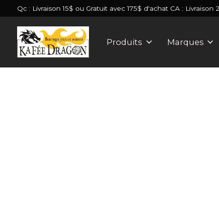
Qc : Livraison 15$ ou Gratuit avec 175$ d'achat CA : Livraison 
Produits
Marques
Slideshow Items