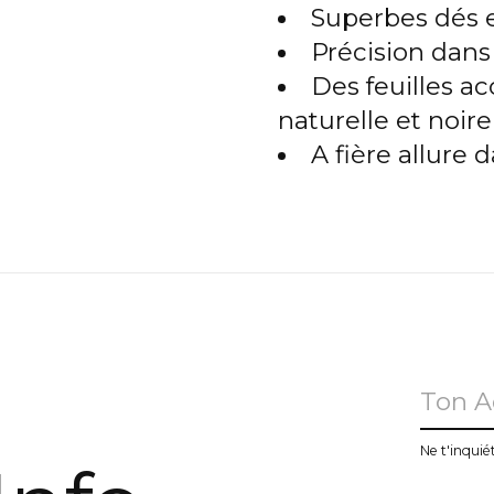
Superbes dés e
Précision da
Des feuilles ac
naturelle et noire
A fière allure 
u
Ne t'inquié