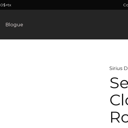
C
20$+tx
Blogue
Sirius D
Se
Cl
R