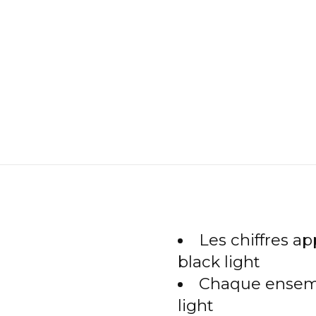
Les chiffres ap
black light
Chaque ensembl
light