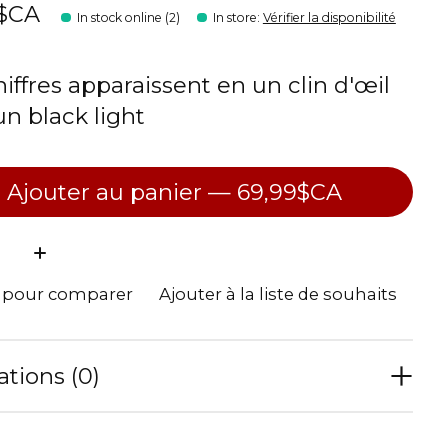
9$CA
In stock online (2)
In store
:
Vérifier la disponibilité
hiffres apparaissent en un clin d'œil
un black light
Ajouter au panier — 69,99$CA
ité:
r pour comparer
Ajouter à la liste de souhaits
ations (0)